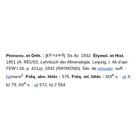
Prononc. et Orth. :
[
]. Ds
Ac.
1932.
Étymol. et Hist.
1801 (A. REUSS,
Lehrbuch der Mineralogie,
Leipzig, I, 46 d'apr.
FEW
t.16, p. 421a); 1832 (RAYMOND). Dér. de
grouper
, suff.
-
1
e
(
e
)ment
.
Fréq. abs. littér. :
575.
Fréq. rel. littér. :
XIX
s. :
a
) 4,
e
b) 79; XX
s. :
a
) 572, b) 2 054.