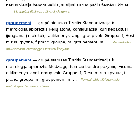
narius vienija bendra veikla, susijusi su tuo pačiu žemės ūkio ar…
…
Lithuanian dictionary (lietuvių žodynas)
groupement
— grupė statusas T sritis Standartizacija ir
metrologija apibrėžtis Kelių atomų konfigūracija, kuri nepakitusi
įjungiama į molekulę. atitikmenys: angl. group vok. Gruppe, f; Rest,
m rus. группа, f pranc. groupe, m; groupement, m …
Penkiakalbis
aiškinamasis metrologijos terminų žodynas
groupement
— grupė statusas T sritis Standartizacija ir
metrologija apibrėžtis Medžiagų, turinčių bendrų požymių, visuma.
atitikmenys: angl. group vok. Gruppe, f; Rest, m rus. группа, f
pranc. groupe, m; groupement, m …
Penkiakalbis aiškinamasis
metrologijos terminų žodynas