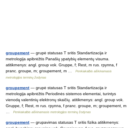
groupement
— grupė statusas T sritis Standartizacija ir
metrologija apibrėžtis Panašių ypatybių elementų visuma.
atitikmenys: angl. group vok. Gruppe, f; Rest, m rus. группа, f
pranc. groupe, m; groupement, m …
Penkiakalbis aiškinamasis
metrologijos terminų žodynas
groupement
— grupė statusas T sritis Standartizacija ir
metrologija apibrėžtis Periodinės sistemos elementai, turintys
vienodą valentinių elektronų skaičių. atitikmenys: angl. group vok.
Gruppe, f; Rest, m rus. группа, f pranc. groupe, m; groupement, m
…
Penkiakalbis aiškinamasis metrologijos terminų žodynas
groupement
— grupavimas statusas T sritis fizika atitikmenys: