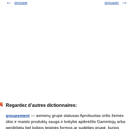
groupe
grouper
Regardez d'autres dictionnaires:
groupement
— asmenų grupė statusas Aprobuotas sritis žemės
ūkio ir maisto produktų sauga ir kokybė apibrėžtis Gamintojų arba
perdirbėjų bet kokios teisinės formos ar sudėties grupė, kurios