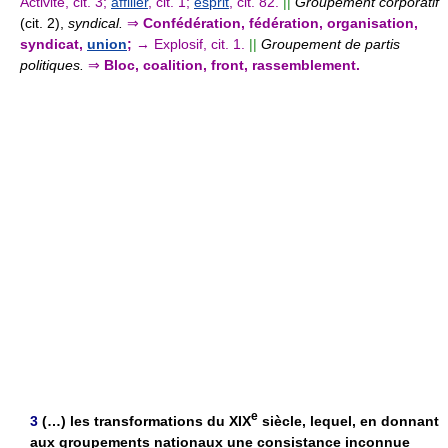
Activité, cit. 3;
affilier
, cit. 1;
esprit
, cit. 82.
||
Groupement corporatif
(cit. 2),
syndical.
⇒
Confédération, fédération, organisation,
syndicat,
union
;
→ Explosif, cit. 1.
||
Groupement de partis
politiques.
⇒
Bloc, coalition, front, rassemblement.
e
3
(…) les transformations du XIX
siècle, lequel, en donnant
aux groupements nationaux une consistance inconnue