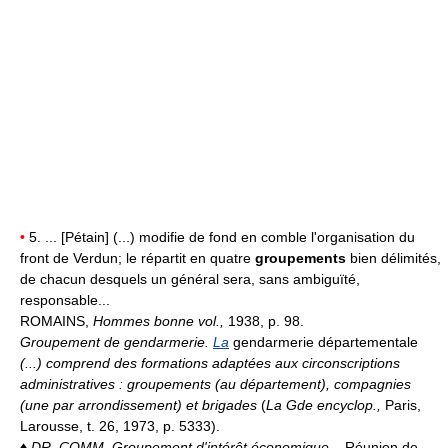
•
5. ... [Pétain] (...) modifie de fond en comble l'organisation du
front de Verdun; le répartit en quatre
groupements
bien délimités,
de chacun desquels un général sera, sans ambiguïté,
responsable...
ROMAINS,
Hommes bonne vol.,
1938, p. 98.
Groupement de gendarmerie.
La
gendarmerie départementale
(...) comprend des formations adaptées aux circonscriptions
administratives : groupements (au département), compagnies
(une par arrondissement) et brigades
(
La Gde encyclop.,
Paris,
Larousse, t. 26, 1973, p. 5333).
♦
DR. COMM.
Groupement d'intérêt économique.
,,Réunion de