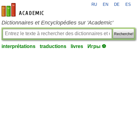
RU
EN
DE
ES
fr-academic.com
Dictionnaires et Encyclopédies sur 'Academic'
Recherche!
interprétations
traductions
livres
Игры ⚽