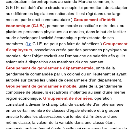
coopération interentreprises au sein du Marché commun, le
G.E.I.E. est doté d'une structure souple lui permettant de s'adapter
aux différentes législations nationales. Il est régi dans une large
mesure par le droit communautaire.)
Groupement d'intérêt
économique (G.I.E.),
personne morale constituée entre deux ou
plusieurs personnes physiques ou morales, dans le but de faciliter
ou de développer l'activité économique préexistante de ses
membres. (
Le
G.I.E. ne peut pas faire de bénéfices.)
Groupement
d'employeurs,
association créée par des personnes physiques ou
morales, dont l'objet exclusif est l'embauche de salariés afin qu'ils
soient mis à disposition des membres du groupement.
Groupement de gendarmerie départementale,
unité de la
gendarmerie commandée par un colonel ou un lieutenant et ayant
autorité sur toutes les unités de gendarmerie d'un département.
Groupement de gendarmerie mobile,
unité de la gendarmerie
composée de plusieurs escadrons implantés au sein d'une même
région économique.
Groupement de données,
opération
consistant à diviser le champ total de variabilité d'un phénomène
en un certain nombre de classes d'égale étendue et à grouper
ensuite toutes les observations qui tombent à l'intérieur d'une
même classe, la valeur de la variable dans une classe étant
supposée uniformément égale à celle qui correspond au centre de