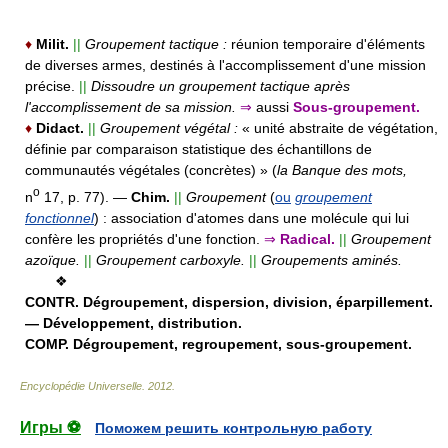
♦
Milit.
||
Groupement tactique :
réunion temporaire d'éléments
de diverses armes, destinés à l'accomplissement d'une mission
précise.
||
Dissoudre un groupement tactique après
l'accomplissement de sa mission.
⇒
aussi
Sous-groupement.
♦
Didact.
||
Groupement végétal :
« unité abstraite de végétation,
définie par comparaison statistique des échantillons de
communautés végétales (concrètes) » (
la Banque des mots,
o
n
17, p. 77).
—
Chim.
||
Groupement
(
ou
groupement
fonctionnel
) :
association d'atomes dans une molécule qui lui
confère les propriétés d'une fonction.
⇒
Radical.
||
Groupement
azoïque.
||
Groupement carboxyle.
||
Groupements aminés.
❖
CONTR.
Dégroupement, dispersion, division, éparpillement.
— Développement, distribution.
COMP.
Dégroupement, regroupement, sous-groupement.
Encyclopédie Universelle
.
2012
.
Игры ⚽
Поможем решить контрольную работу