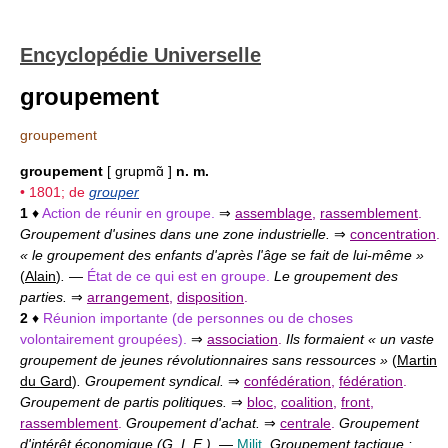
Encyclopédie Universelle
groupement
groupement
groupement
[ grupmɑ̃ ]
n. m.
• 1801; de
grouper
1
♦
Action de réunir en groupe.
⇒
assemblage
,
rassemblement
.
Groupement d'usines dans une zone industrielle.
⇒
concentration
.
« le groupement des enfants d'après l'âge se fait de lui-même »
(
Alain
)
.
—
État de ce qui est en groupe.
Le groupement des
parties.
⇒
arrangement
,
disposition
.
2
♦
Réunion importante (de personnes ou de choses
volontairement groupées).
⇒
association
.
Ils formaient « un vaste
groupement de jeunes révolutionnaires sans ressources »
(
Martin
du Gard
)
. Groupement syndical.
⇒
confédération
,
fédération
.
Groupement de partis politiques.
⇒
bloc
,
coalition
,
front
,
rassemblement
.
Groupement d'achat.
⇒
centrale
.
Groupement
d'intérêt économique (G. I. E.).
—
Milit.
Groupement tactique :