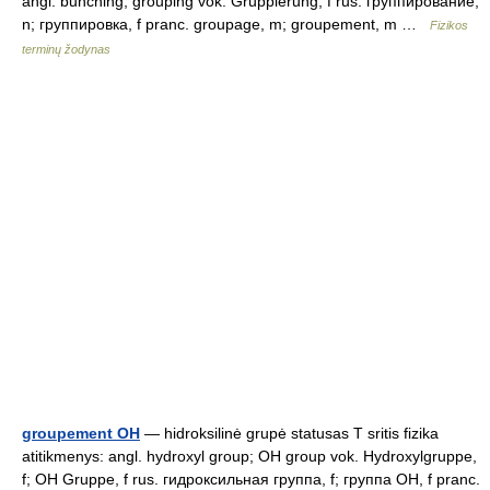
angl. bunching; grouping vok. Gruppierung, f rus. группирование,
n; группировка, f pranc. groupage, m; groupement, m …
Fizikos
terminų žodynas
groupement OH
— hidroksilinė grupė statusas T sritis fizika
atitikmenys: angl. hydroxyl group; OH group vok. Hydroxylgruppe,
f; OH Gruppe, f rus. гидроксильная группа, f; группа ОН, f pranc.