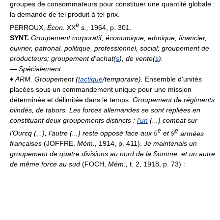
groupes de consommateurs pour constituer une quantité globale :
la demande de tel produit à tel prix.
e
PERROUX,
Écon.
XX
s.
,
1964, p. 301.
SYNT.
Groupement corporatif, économique, ethnique, financier,
ouvrier, patronal, politique, professionnel, social; groupement de
producteurs; groupement d'achat(
s
), de vente(
s
).
—
Spécialement
♦
ARM.
Groupement (
tactique
/temporaire).
Ensemble d'unités
placées sous un commandement unique pour une mission
déterminée et délimitée dans le temps.
Groupement de régiments
blindés, de tabors.
Les forces allemandes se sont repliées en
constituant deux groupements distincts :
l'un
(...) combat sur
e
e
l'Ourcq (...), l'autre (...) reste opposé face aux 5
et 9
armées
françaises
(JOFFRE,
Mém.,
1914, p. 411).
Je maintenais un
groupement de quatre divisions au nord de la Somme, et un autre
de même force au sud
(FOCH,
Mém.,
t. 2, 1918, p. 73) :